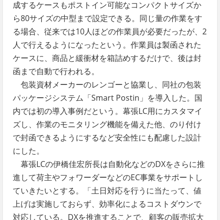
成するケースもポストイン可能なコンパクトサイズか
ら80サイズの中型まで設定できる。同じ量の作業をす
る場合、従来では10人ほどの作業員が必要だったが、2
人で行えるようになったという。作業員は製函された
ケースに、商品と緩衝材を箱詰めするだけで、後は封
函まで自動で行われる。
包装資材メーカーのレンゴーと協業し、同社の包装
パッケージシステム「Smart Postin」を導入した。国
内では初の導入事例だという。幕張LC用にカスタマイ
ズし、作業のモニタリング機能を備えた他、のり付け
で封函できるようにするなど安全性にも配慮した設計
にした。
幕張LCの伊橋佳宏所長は自動化などのDXをさらに推
進して荷主やフォワーダーなどのEC事業をサポートし
ていきたいとする。「土日対応を行うに当たって、値
上げは実施しておらず、効率化によるコストダウンで
対応している。DXを推進することで、顧客の販売拡大