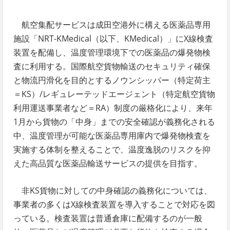
航空集配サービスは成田空港外に構える医薬品専用
施設「NRT-KMedical（以下、KMedical）」にX線検査
装置を配備し、温度管理環境下での医薬品の爆発物検
査に利用する。国際航空貨物輸送のセキュリティ確保
と物流円滑化を目的とするノウンシッパー（特定荷主
＝KS）/レギュレーテッドエージェント（特定航空貨物
利用運送事業者など＝RA）制度の厳格化により、来年
1月から貨物の「中身」までの安全確認が義務化される
中、温度管理が可能な医薬品専用庫内で爆発物検査を
実施する体制を整えることで、温度逸脱のリスクを抑
えた高品質な医薬品輸送サービスの提供を目指す。
非KS貨物に対しての中身確認の義務化については、
事業者の多くはX線検査装置を導入することで対応を図
っている。検査装置は普通倉庫に配備するのが一般