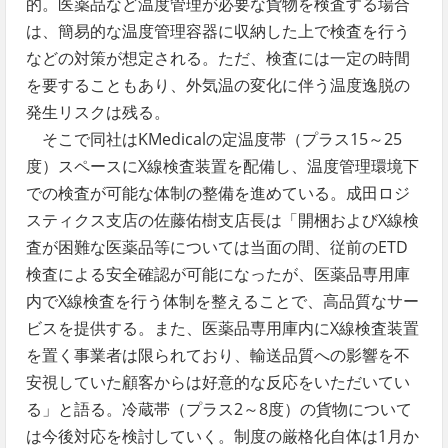
的。医薬品など温度管理が必要な貨物を検査する場合
は、簡易的な温度管理容器に収納した上で検査を行う
などの対策が想定される。ただ、検査には一定の時間
を要することもあり、外気温の変化に伴う温度逸脱の
発生リスクは残る。
そこで同社はKMedicalの定温度帯（プラス15～25
度）スペースにX線検査装置を配備し、温度管理環境下
での検査が可能な体制の整備を進めている。成田ロジ
スティクス支店の佐藤佑樹支店長は「開梱およびX線検
査が困難な医薬品等については当面の間、従前のETD
検査による安全確認が可能になったが、医薬品専用庫
内でX線検査を行う体制を整えることで、高品質なサー
ビスを提供する。また、医薬品専用庫内にX線検査装置
を置く事業者は限られており、輸送品質への影響を不
安視していた顧客からは好意的な反応をいただいてい
る」と語る。冷蔵帯（プラス2～8度）の貨物について
は今後対応を検討していく。制度の厳格化自体は1月か