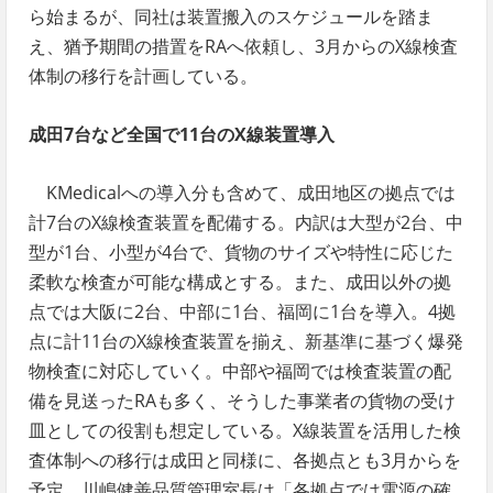
ら始まるが、同社は装置搬入のスケジュールを踏ま
え、猶予期間の措置をRAへ依頼し、3月からのX線検査
体制の移行を計画している。
成田7台など全国で11台のX線装置導入
KMedicalへの導入分も含めて、成田地区の拠点では
計7台のX線検査装置を配備する。内訳は大型が2台、中
型が1台、小型が4台で、貨物のサイズや特性に応じた
柔軟な検査が可能な構成とする。また、成田以外の拠
点では大阪に2台、中部に1台、福岡に1台を導入。4拠
点に計11台のX線検査装置を揃え、新基準に基づく爆発
物検査に対応していく。中部や福岡では検査装置の配
備を見送ったRAも多く、そうした事業者の貨物の受け
皿としての役割も想定している。X線装置を活用した検
査体制への移行は成田と同様に、各拠点とも3月からを
予定。川嶋健善品質管理室長は「各拠点では電源の確